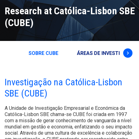
Research at Católica-Lisbon SBE
(CUBE)
keyboard_arrow_right
SOBRE CUBE
ÁREAS DE INVESTIGAÇÃO
Investigação na Católica-Lisbon
SBE (CUBE)
A Unidade de Investigação Empresarial e Económica da
Católica-Lisbon SBE chama-se CUBE foi criada em 1997
com a missão de gerar conhecimento de vanguarda a nível
mundial em gestão e economia, enfatizando o seu impacto
social. Através de uma cultura de excelência e colaboração