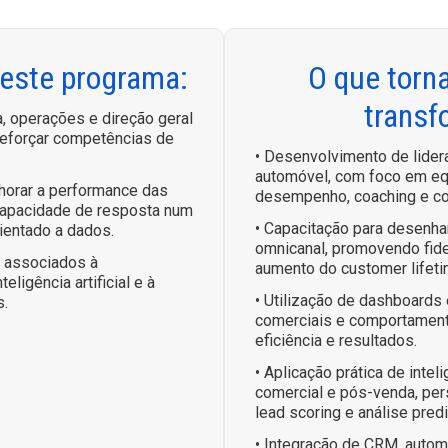
 este programa:
O que torn
transf
, operações e direção geral
reforçar competências de
• Desenvolvimento de lidera
automóvel, com foco em equ
horar a performance das
desempenho, coaching e co
 capacidade de resposta num
• Capacitação para desenhar
ientado a dados.
omnicanal, promovendo fide
s associados à
aumento do customer lifeti
teligência artificial e à
• Utilização de dashboards 
s.
comerciais e comportamenta
eficiência e resultados.
• Aplicação prática de intel
comercial e pós-venda, per
lead scoring e análise predi
• Integração de CRM, automa