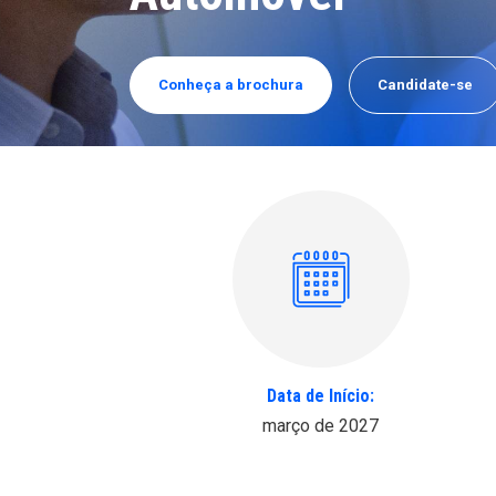
Conheça a brochura
Candidate-se
Data de Início:
março de 2027