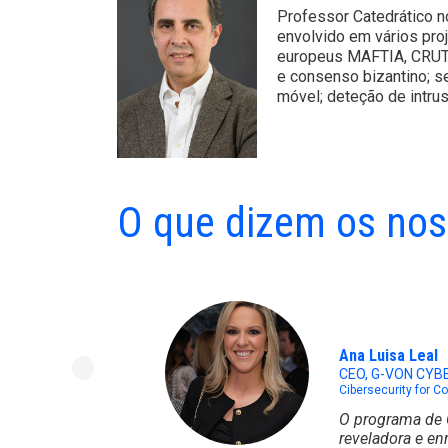
Professor Catedrático n
envolvido em vários pro
europeus MAFTIA, CRUTI
e consenso bizantino; se
móvel; deteção de intru
O que dizem os nos
Ana Luisa Leal
CEO, G-VON CYB
Cibersecurity for 
O programa de 
reveladora e en