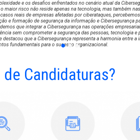
lexidade e os desafios enfrentados no cenário atual da Ciberse
e o maior risco não reside apenas na tecnologia, mas também na
casos reais de empresas afetadas por ciberataques, percebemos
ação e formação de segurança da informação e Cibersegurança p
demos que integrar a Cibersegurança nas operações empresaria
ciência sem comprometer a segurança das pessoas, tecnologia e 
 destacou que a Cibersegurança representa a harmonia entre a i
tos fundamentais para o sucesso organizacional.
um marco decisivo para reconhecer a importância de incorporar 
ossa organização, assegurando que sejam acessíveis e compreen
nte do seu conhecimento técnico prévio.
 de Candidaturas?
o fortemente este curso, pois além da excelência do corpo doce
parada não apenas para enfrentar os desafios do ciberespaço e 
ma transformação cultural no mundo empresarial, especialmente
 Marketing & Chief Happiness Officer.