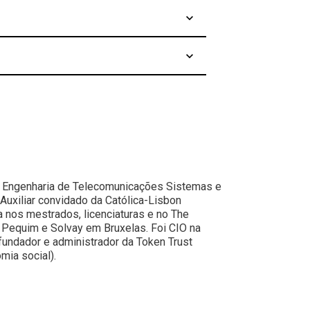
keyboard_arrow_up
keyboard_arrow_up
m Engenharia de Telecomunicações Sistemas e
uxiliar convidado da Católica-Lisbon
 nos mestrados, licenciaturas e no The
equim e Solvay em Bruxelas. Foi CIO na
fundador e administrador da Token Trust
mia social).