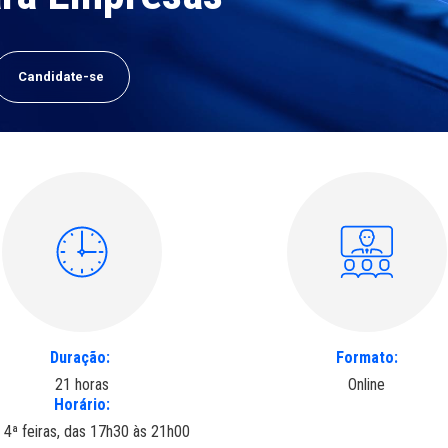
Close
close
Candidate-se
Duração:
Formato:
21 horas
Online
Horário:
 4ª feiras, das 17h30 às 21h00