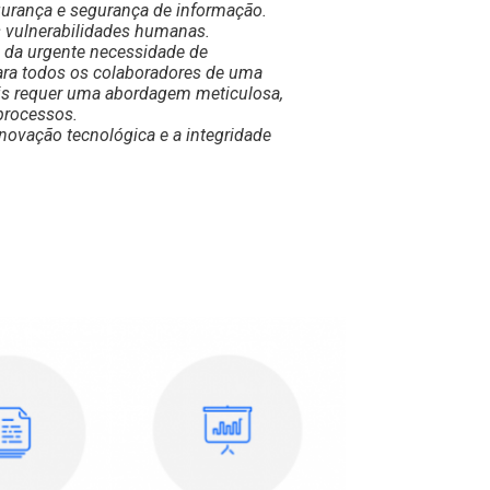
gurança e segurança de informação.
s vulnerabilidades humanas.
 da urgente necessidade de
ara todos os colaboradores de uma
is requer uma abordagem meticulosa,
processos.
novação tecnológica e a integridade
os princípios da Cibersegurança em todos
síveis para cada membro da equipa,
nte, adquiri capacidades essenciais, e
das complexidades digitais, mas também
 no contexto da minha atuação como