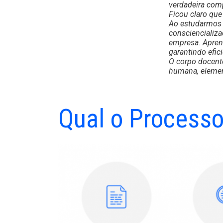
verdadeira comp
Ficou claro qu
Ao estudarmos 
consciencializ
empresa. Apren
garantindo efi
O corpo docente
humana, elemen
Este curso foi 
os níveis da n
independenteme
Qual o Processo
Assim, recomend
estou mais pre
para liderar u
profissional de