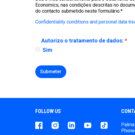
Economics, nas condições descritas no docume
do contacto submetido neste formulário.*
Confidentiality conditions and personal data tr
Autorizo o tratamento de dados:
*
Sim
Submeter
FOLLOW US
CONT
Facebook
instagram
LinkedIn
Youtube
Tiktok
Palma 
Phone: