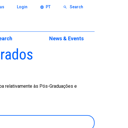
us
Login
PT
Search
language
search
earch
News & Events
trados
ch
Events
eas
News & Press News
xcellence
itions
ipa relativamente às Pós-Graduações e
eminars
ws