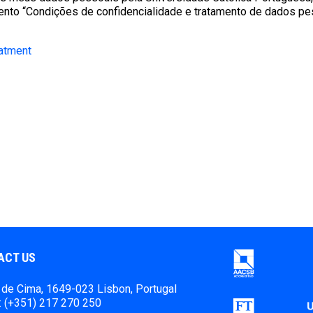
nto “Condições de confidencialidade e tratamento de dados pe
eatment
ACT US
de Cima, 1649-023 Lisbon, Portugal
 (+351) 217 270 250