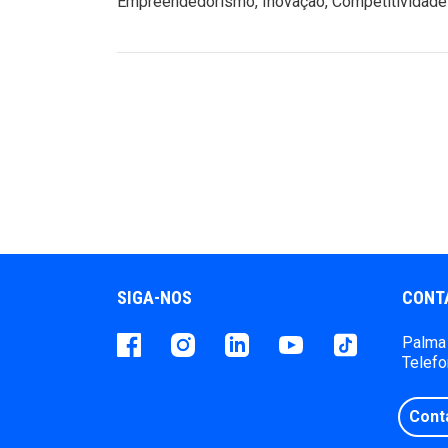
Empreendedorismo, Inovação, Competitividade 
SIGA-NOS
CONT
Facebook
instagram
LinkedIn
Youtube
Tiktok
Palma 
Telefo
Cont