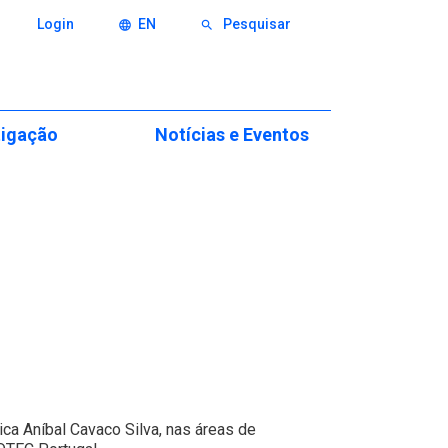
Login
EN
Pesquisar
language
search
tigação
Notícias e Eventos
o
Eventos
icas
Notícias & Imprensa
xcelência
itions
minários
nvestigação
ca Aníbal Cavaco Silva, nas áreas de