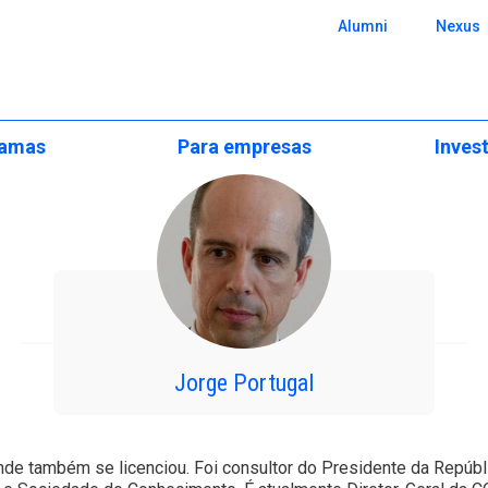
 SBE
Alumni
Nexus
ramas
Para empresas
Inves
Formação Executiva
Apresentaçã
onal
Formação Executiva
Programas Customizados
Áreas Científ
ilidade
Programas Abertos e Pós-
graduações
s
Estudos Aplicados e
Centros de E
Consultoria
ers
Soluções Customizadas
utiva
Research Pos
Recrute o Nosso Talento
cionais
Programas CPLP
BA
Eventos e Se
Jorge Portugal
e
xecutiva
Notícias de I
Challenge
ão
de também se licenciou. Foi consultor do Presidente da Repúbli