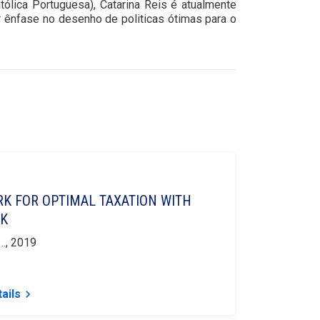
ólica Portuguesa), Catarina Reis é atualmente
 ênfase no desenho de politicas ótimas para o
RK FOR OPTIMAL TAXATION WITH
SK
…, 2019
ails
keyboard_arrow_right