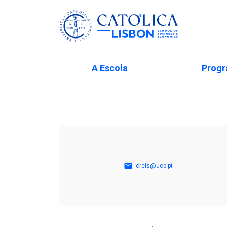
Católica-Lisbon
A Escola
Prog
Skip to main content
Num relance
Licenciaturas
Internaci
Direção da Faculdade
Mestrados
Programas de mob
Corpo Docente
Doutoramento
International Partn
Formação Exec
Iniciativas Institucionais
Estudantes Interna
creis@ucp.pt
(Regulares)
The Lisbon M
Desenvolvimento da
Faculdade
Student Experienc
Licenciatura E
Viver em Lisboa
Global Innovation 
Escola de Ver
Internacional