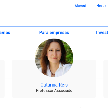
 SBE
Alumni
Nexus
ramas
Para empresas
Inves
Formação Executiva
Apresentaçã
onal
Formação Executiva
Programas Customizados
Áreas Científ
ilidade
Programas Abertos e Pós-
graduações
s
Estudos Aplicados e
Centros de E
Consultoria
ers
Soluções Customizadas
utiva
Research Pos
Recrute o Nosso Talento
cionais
Programas CPLP
BA
Eventos e Se
Catarina Reis
e
Professor Associado
xecutiva
Notícias de I
Challenge
ão