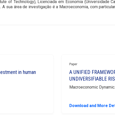
te of Technology), Licenciada em Economia (Universidade Cat
A sua área de investigação é a Macroeconomia, com particular
Close
close
Paper
nvestment in human
A UNIFIED FRAMEWO
UNDIVERSIFIABLE RI
Macroeconomic Dynamic
Download and More Det