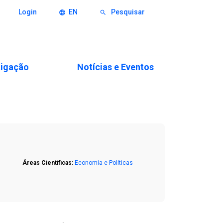
Login
EN
Pesquisar
language
search
tigação
Notícias e Eventos
o
Eventos
icas
Notícias & Imprensa
xcelência
itions
Áreas Científicas:
Economia e Políticas
minários
nvestigação