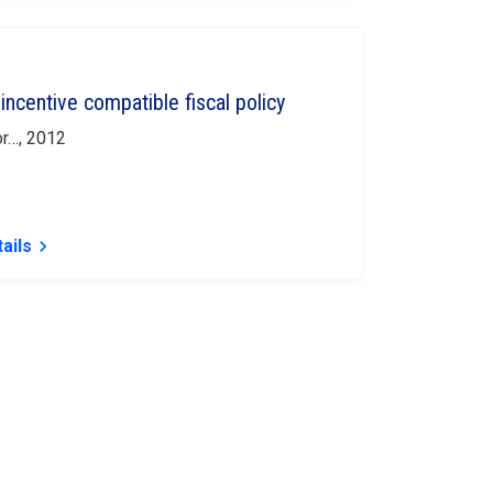
incentive compatible fiscal policy
or…, 2012
ails
keyboard_arrow_right