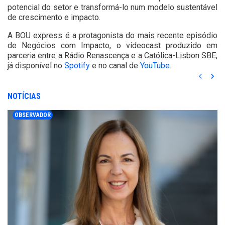
potencial do setor e transformá-lo num modelo sustentável
de crescimento e impacto.
A BOU express é a protagonista do mais recente episódio
de Negócios com Impacto, o videocast produzido em
parceria entre a Rádio Renascença e a Católica-Lisbon SBE,
já disponível no
Spotify
e no canal de
YouTube
.
keyboard_arrow_left
keyboard_arrow_right
NOTÍCIAS
OBSERVADOR