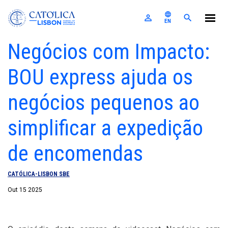
Católica-Lisbon SBE
language
perm_identity
search
EN
Skip to main content
Negócios com Impacto:
A Escola
BOU express ajuda os
Programas
Para empresas
negócios pequenos ao
N
L
F
A
E
Investigação
D
Á
N
Notícias e Eventos
C
E
C
simplificar a expedição
I
R
R
F
D
E
T
de encomendas
Alumni
V
N
L
Nexus
I
E
Login
CATÓLICA-LISBON SBE
Out 15 2025