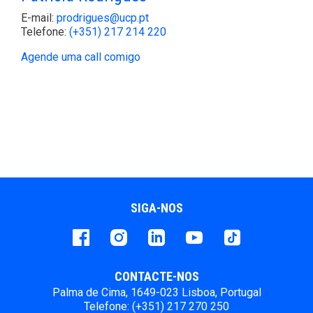
E-mail:
prodrigues@ucp.pt
Telefone:
(+351) 217 214 220
Agende uma call comigo
SIGA-NOS
Facebook
instagram
LinkedIn
Youtube
Tiktok
CONTACTE-NOS
Palma de Cima, 1649-023 Lisboa, Portugal
Telefone: (+351) 217 270 250