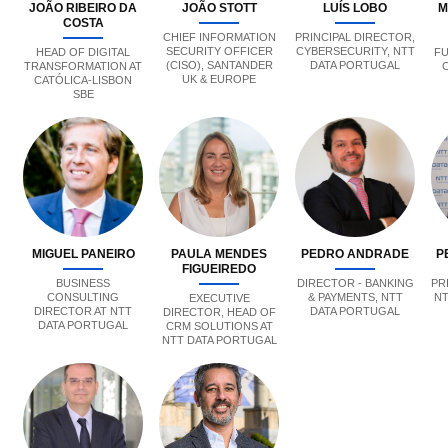
JOÃO RIBEIRO DA
JOÃO STOTT
LUÍS LOBO
M
COSTA
CHIEF INFORMATION
PRINCIPAL DIRECTOR,
SECURITY OFFICER
CYBERSECURITY, NTT
HEAD OF DIGITAL
FU
(CISO), SANTANDER
DATA PORTUGAL
TRANSFORMATION AT
UK & EUROPE
CATÓLICA-LISBON
SBE
MIGUEL PANEIRO
PAULA MENDES
PEDRO ANDRADE
P
FIGUEIREDO
BUSINESS
DIRECTOR - BANKING
PR
CONSULTING
& PAYMENTS, NTT
NT
EXECUTIVE
DIRECTOR AT NTT
DATA PORTUGAL
DIRECTOR, HEAD OF
DATA PORTUGAL
CRM SOLUTIONS AT
NTT DATA PORTUGAL