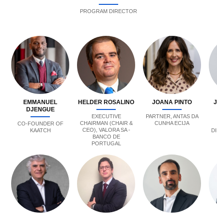
PROGRAM DIRECTOR
EMMANUEL
HELDER ROSALINO
JOANA PINTO
J
DJENGUE
EXECUTIVE
PARTNER, ANTAS DA
CHAIRMAN (CHAIR &
CUNHA ECIJA
CO-FOUNDER OF
CEO), VALORA SA -
KAATCH
D
BANCO DE
PORTUGAL