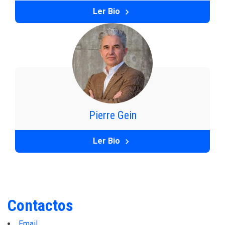
Ler Bio
keyboard_arrow_right
Pierre Gein
Ler Bio
keyboard_arrow_right
Contactos
Email