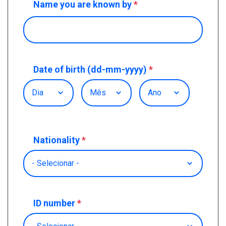
Name you are known by
*
Date of birth (dd-mm-yyyy)
*
Dia
Mês
Ano
Nationality
*
ID number
*