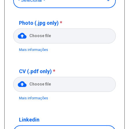
Photo (.jpg only)
*
Choose file
Mais informações
A dimensão dos ficheiros deve ser inferior a
5 MB
.
Tipos de ficheiros permitidos:
jpg jpeg png
.
CV (.pdf only)
*
Choose file
Mais informações
A dimensão dos ficheiros deve ser inferior a
5 MB
.
Tipos de ficheiros permitidos:
pdf doc docx ppt pptx
.
Linkedin