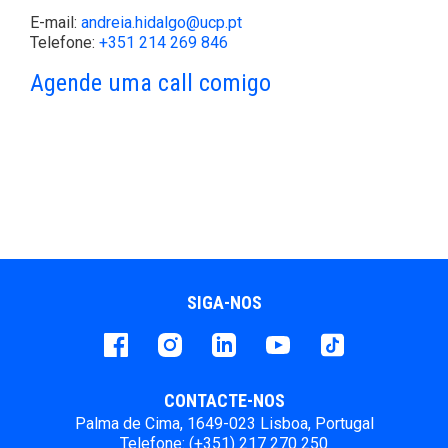
E-mail:
andreia.hidalgo@ucp.pt
Telefone:
+351 214 269 846
Agende uma call comigo
SIGA-NOS
Facebook
instagram
LinkedIn
Youtube
Tiktok
CONTACTE-NOS
Palma de Cima, 1649-023 Lisboa, Portugal
Telefone: (+351) 217 270 250