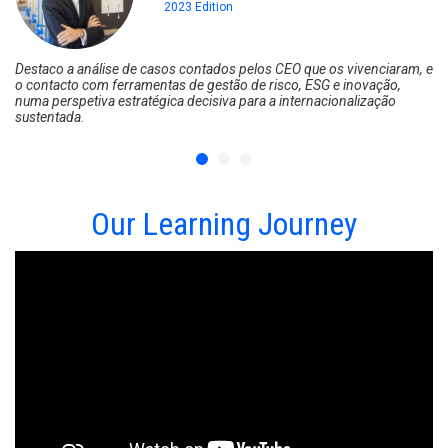
2023 Edition
Destaco a análise de casos contados pelos CEO que os vivenciaram, e
Pe
o contacto com ferramentas de gestão de risco, ESG e inovação,
ve
numa perspetiva estratégica decisiva para a internacionalização
in
sustentada.
ní
Our Learning Journey