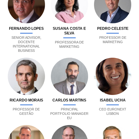
FERNANDO LOPES
SUSANA COSTA E
PEDRO CELESTE
SILVA
SENIOR ADVISOR,
PROFESSOR DE
DOCENTE
MARKETING
PROFESSORA DE
INTERNATIONAL
MARKETING
BUSINESS
RICARDO MORAIS
CARLOS MARTINS
ISABEL UCHA
PROFESSOR DE
PRINCIPAL
CEO EURONEXT
GESTÃO
PORTFOLIO MANAGER
LISBON
EU